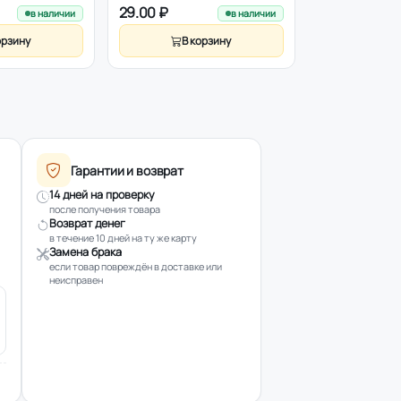
29.00 ₽
39.00 ₽
в наличии
в наличии
орзину
В корзину
В к
Гарантии и возврат
14 дней на проверку
после получения товара
Возврат денег
в течение 10 дней на ту же карту
Замена брака
если товар повреждён в доставке или
неисправен