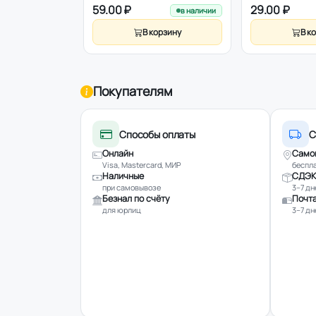
59.00 ₽
29.00 ₽
в наличии
В корзину
В к
Покупателям
Способы оплаты
С
Онлайн
Само
Visa, Mastercard, МИР
беспла
Наличные
СДЭК
при самовывозе
3–7 дн
Безнал по счёту
Почта
для юрлиц
3–7 дн