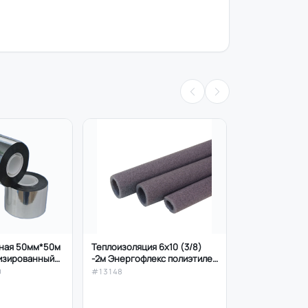
ная 50мм*50м
Теплоизоляция 6х10 (3/8)
Теплоизоляция 
лизированный)
-2м Энергофлекс полиэтилен
ТермоЭко пол
100ºС)
серая, Сплит Флекс
0
#13148
#13149