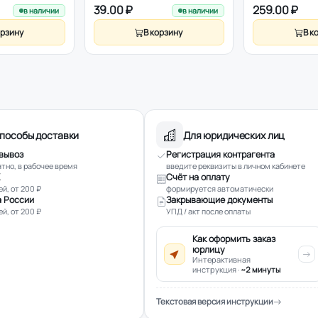
39.00 ₽
259.00 ₽
в наличии
в наличии
орзину
В корзину
В к
пособы доставки
Для юридических лиц
вывоз
Регистрация контрагента
тно, в рабочее время
введите реквизиты в личном кабинете
Счёт на оплату
ей, от 200 ₽
формируется автоматически
 России
Закрывающие документы
ей, от 200 ₽
УПД / акт после оплаты
Как оформить заказ
юрлицу
Интерактивная
инструкция ·
~2 минуты
Текстовая версия инструкции