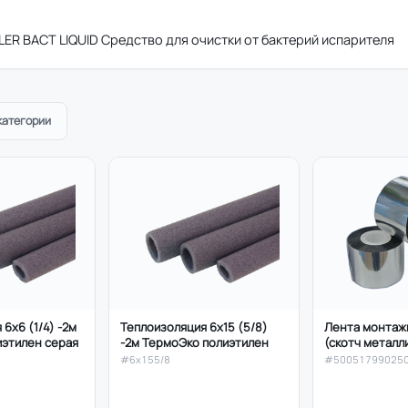
LLER BACT LIQUID Средство для очистки от бактерий испарителя
категории
6х6 (1/4) -2м
Теплоизоляция 6х15 (5/8)
Лента монтаж
иэтилен серая
-2м ТермоЭко полиэтилен
(скотч метал
ТПЛ Мини (до 
#6х155/8
#50051799025