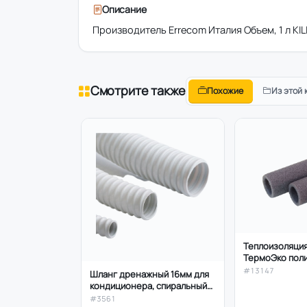
Описание
Производитель Errecom Италия Объем, 1 л KI
Смотрите также
Похожие
Из этой 
Теплоизоляция 
ТермоЭко пол
#13147
Шланг дренажный 16мм для
кондиционера, спиральный
1м
#3561