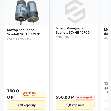
Мотор блендера
Мот
Мотор блендера
Scarlett SC-HB42F05
блен
Scarlett SC-HB42F31
#AB70797001430
HB4
#AB
#AB71837001840
129
По
750.0
по
осталось
то
несколько
0 ₽
550.00 ₽
последний
то
В корзину
В корзину