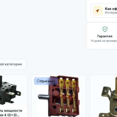
Как оф
Интерак
Гарантия
14 дней на провер
той категории
Оригинал
ль мощности
ки 4 (0+3)