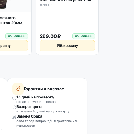
3-х позиционный 3 клеммы,
#PR005
ТЭН электро 
JRQ-1
образный 15
470/430мм Ba
сляного
#1149431
 шток 20мм
ий) KST820,
'С
299.00 ₽
1999.00 ₽
в наличии
в наличии
орзину
В корзину
В к
Гарантии и возврат
14 дней на проверку
после получения товара
Возврат денег
в течение 10 дней на ту же карту
Замена брака
если товар повреждён в доставке или
неисправен