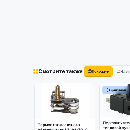
Смотрите также
Похожие
Из э
Оригинал
Переключате
Термостат масляного
тепловой пуш
обогревателя KS198-70`C