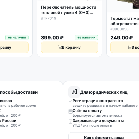
 клемм, ХК1-
Переключатель мощности
HP-P2-15
тепловой пушки 4 (0+3)
положения, 5 клемм, шток
Термостат ма
#TPP019
14мм, BC3-09
обогревателя
(металлическ
#39CU050
250V, 16A, 70
399.00 ₽
249.00 ₽
в наличии
в наличии
орзину
В корзину
В к
пособы доставки
Для юридических лиц
вывоз
Регистрация контрагента
атно, в рабочее время
введите реквизиты в личном кабинете
К
Счёт на оплату
ей, от 200 ₽
формируется автоматически
а России
Закрывающие документы
ей, от 200 ₽
УПД / акт после оплаты
Как оформить заказ