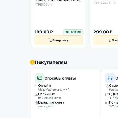
положения, 5
#21130204110
шток 17мм, 250V, 16A
#TRB000UN
233,2, Ballu B
199.00 ₽
299.00 ₽
в наличии
В корзину
В к
Покупателям
Способы оплаты
С
Онлайн
Само
Visa, Mastercard, МИР
беспл
Наличные
СДЭ
при самовывозе
3–7 дн
Безнал по счёту
Почт
для юрлиц
3–7 дн