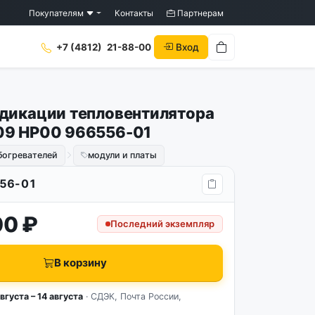
Покупателям
Контакты
Партнерам
Вход
+7 (4812)
21-88-00
дикации тепловентилятора
09 HP00 966556-01
богревателей
модули и платы
56-01
00 ₽
Последний экземпляр
В корзину
вгуста – 14 августа
· СДЭК, Почта России,