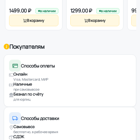
1499.00 ₽
1299.00 ₽
99.
в наличии
в наличии
В корзину
В корзину
Покупателям
Способы оплаты
Онлайн
Visa, Mastercard, МИР
Наличные
при самовывозе
Безнал по счёту
для юрлиц
Способы доставки
Самовывоз
бесплатно, в рабочее время
СДЭК