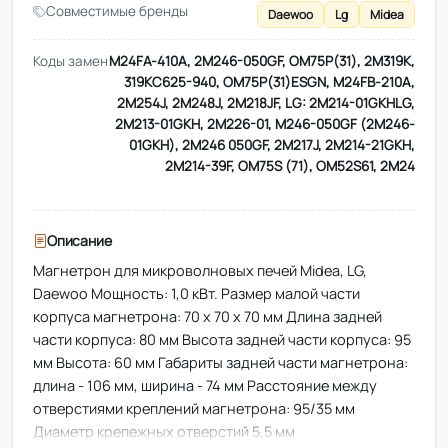
Совместимые бренды
Daewoo
Lg
Midea
Коды замен
M24FA-410A, 2M246-050GF, OM75P(31), 2M319K,
319KC625-940, OM75P(31)ESGN, M24FB-210A,
2M254J, 2M248J, 2M218JF, LG: 2M214-01GKHLG,
2M213-01GKH, 2M226-01, M246-050GF (2M246-
01GKH), 2M246 050GF, 2M217J, 2M214-21GKH,
2M214-39F, OM75S (71), OM52S61, 2M24
Описание
Магнетрон для микроволновых печей Midea, LG,
Daewoo Мощность: 1,0 кВт. Размер малой части
корпуса магнетрона: 70 х 70 х 70 мм Длина задней
части корпуса: 80 мм Высота задней части корпуса: 95
мм Высота: 60 мм Габариты задней части магнетрона:
длина - 106 мм, ширина - 74 мм Расстояние между
отверстиями креплений магнетрона: 95/35 мм
Диаметр крепежных отверстий 5,5 мм