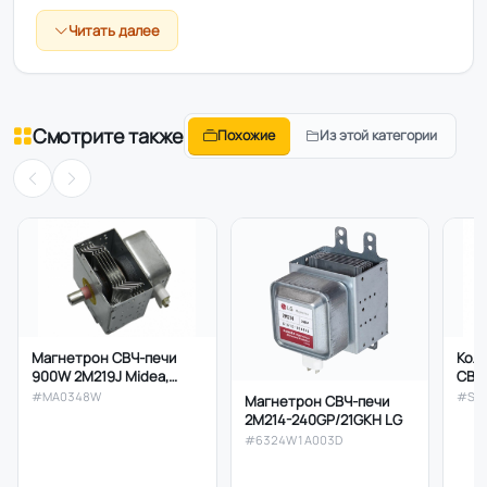
Читать далее
Смотрите также
Похожие
Из этой категории
Кол
Магнетрон СВЧ-печи
СВЧ-
900W 2M219J Midea,
(кр
WITOL M24FA-410A
#SV
#MA0348W
Магнетрон СВЧ-печи
боль
2M214-240GP/21GKH LG
Dот
#6324W1A003D