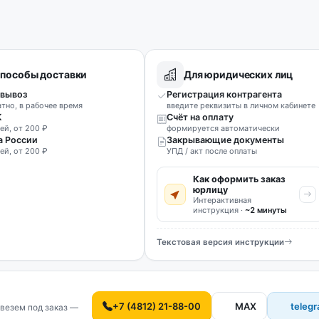
пособы доставки
Для юридических лиц
вывоз
Регистрация контрагента
атно, в рабочее время
введите реквизиты в личном кабинете
К
Счёт на оплату
ей, от 200 ₽
формируется автоматически
а России
Закрывающие документы
ей, от 200 ₽
УПД / акт после оплаты
Как оформить заказ
юрлицу
Интерактивная
инструкция ·
~2 минуты
Текстовая версия инструкции
+7 (4812) 21-88-00
MAX
teleg
везем под заказ —