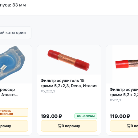
пуса: 83 мм
той категории
Фильтр осушитель 15
грамм 5,2х2,3, Dena, Италия
Фильтр осуши
прессор
#5,2х2,3
грамм 5,2 х 2
 Атлант
(стар. арт.
#5х2,3
)
талось
сколько
199.00 ₽
119.00 ₽
в наличии
орзину
В корзину
В к