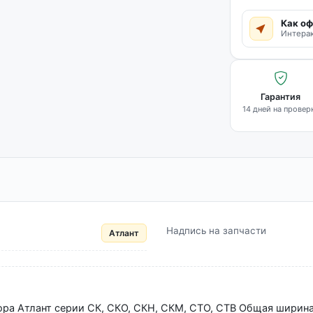
Как оф
Интерак
Гарантия
14 дней на провер
Надпись на запчасти
Атлант
ора Атлант серии СК, СКО, СКН, СКМ, СТО, CTB Общая ширин