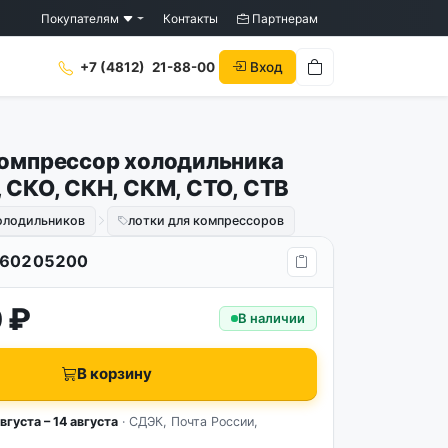
Покупателям
Контакты
Партнерам
Вход
+7 (4812)
21-88-00
компрессор холодильника
, СКО, СКН, СКМ, СТО, CTB
холодильников
лотки для компрессоров
60205200
 ₽
В наличии
В корзину
вгуста – 14 августа
· СДЭК, Почта России,