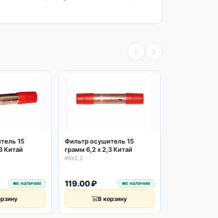
тель 15
Фильтр осушитель 15
Терморегулят
,3 Китай
грамм 6,2 х 2,3 Китай
-2М L2.0м
#6х2,3
#1732
119.00 ₽
449.00 ₽
в наличии
в наличии
орзину
В корзину
В к