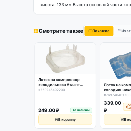
высота: 133 мм Высота основной части кор
Смотрите также
Похожие
Из э
Лоток на компрессор
холодильника Атлант
Лоток на ком
769748402200
холодильника
#769748402200
769748401700 
#769748401700
908081105140
339.00
ос
не
249.00 ₽
₽
в наличии
В корзину
В к