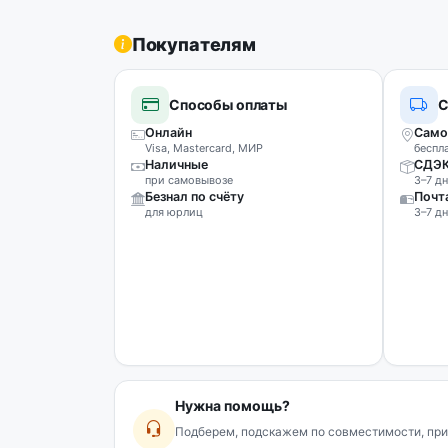
Покупателям
Способы оплаты
С
Онлайн
Само
Visa, Mastercard, МИР
беспл
Наличные
СДЭ
при самовывозе
3–7 дн
Безнал по счёту
Почт
для юрлиц
3–7 дн
Нужна помощь?
Подберем, подскажем по совместимости, при