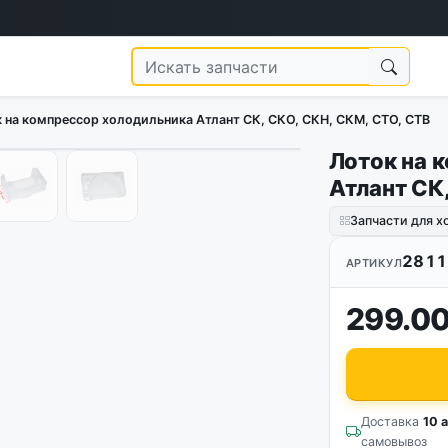
 на компрессор холодильника Атлант СК, СКО, СКН, СКМ, СТО, CTB
Лоток на 
1
/
6
Атлант СК
Запчасти для 
2811
АРТИКУЛ
299.00
Доставка
10 а
самовывоз