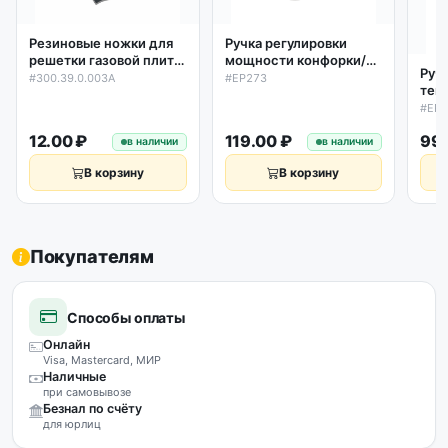
Резиновые ножки для
Ручка регулировки
решетки газовой плиты
мощности конфорки/
Руч
Gefest, Гефест
духовки D46/6мм,
#300.39.0.003A
#EP273
тем
300.39.0.003A
универсальная черная
на 
#EP0
уни
12.00 ₽
119.00 ₽
99.
в наличии
в наличии
В корзину
В корзину
Покупателям
Способы оплаты
Онлайн
Visa, Mastercard, МИР
Наличные
при самовывозе
Безнал по счёту
для юрлиц