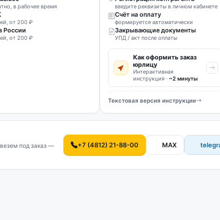
атно, в рабочее время
введите реквизиты в личном кабинете
К
Счёт на оплату
ей, от 200 ₽
формируется автоматически
а России
Закрывающие документы
ей, от 200 ₽
УПД / акт после оплаты
Как оформить заказ
юрлицу
Интерактивная
инструкция ·
~2 минуты
Текстовая версия инструкции
+7 (4812) 21-88-00
MAX
teleg
везем под заказ —