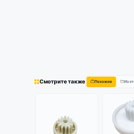
Смотрите также
Похожие
Из э