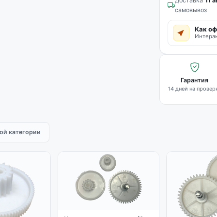
Доставка
11 а
самовывоз
Как оф
Интерак
Гарантия
14 дней на провер
той категории