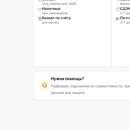
Visa, Mastercard, МИР
беспл
Наличные
СДЭ
при самовывозе
3–7 дн
Безнал по счёту
Почт
для юрлиц
3–7 дн
Нужна помощь?
Подберем, подскажем по совместимости, при
звоните или пишите