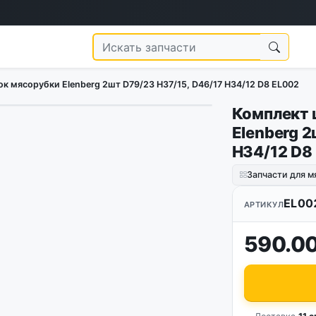
к мясорубки Elenberg 2шт D79/23 H37/15, D46/17 H34/12 D8 EL002
Комплект 
1
/
3
Elenberg 2
H34/12 D8
Запчасти для м
EL00
АРТИКУЛ
590.00