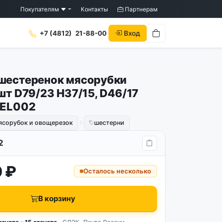
Покупателям
Контакты
Партнерам
Вход
+7 (4812)
21-88-00
шестеренок мясорубки
шт D79/23 H37/15, D46/17
 EL002
ясорубок и овощерезок
шестерни
2
 ₽
Осталось несколько
В корзину