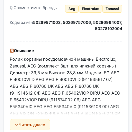
Совместимые бренды
Aeg
Electrolux
Zanussi
Коды замен
50269971003, 50269757006, 50286964007,
50278102004
Описание
Ролик корзины посудомоечной машины Electrolux,
Zanussi, AEG (комплект 8шт, для нижней корзины)
Диаметр: 39,5 мм Высота: 28,8 мм Модели: EG AEG
F.40010VI D AEG AEG F.40010VI D (911935617 07)
AEG AEG F.60760 UK AEG AEG F.60760 UK
(911914612 04) AEG AEG F.65402VIOP DIRU AEG AEG
F.65402VIOP DIRU (911674002 06) AEG AEG
F55340VI0 AEG AEG F55340VI0 (911536106 00) AEG
AEG VISION FSE62400P AEG AEG VISION FSE62400P
(911074023 00) AEG ASI66011K AEG ASI66011K
Читать далее
(911926313 00) AEG F26302IM0 AEG F26302IM0