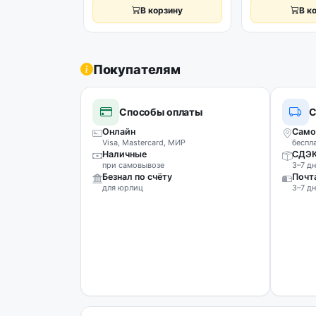
В корзину
В к
Покупателям
Способы оплаты
С
Онлайн
Само
Visa, Mastercard, МИР
беспл
Наличные
СДЭ
при самовывозе
3–7 дн
Безнал по счёту
Почт
для юрлиц
3–7 дн