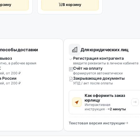
орзину
В корзину
пособы доставки
Для юридических лиц
вывоз
Регистрация контрагента
атно, в рабочее время
введите реквизиты в личном кабинете
К
Счёт на оплату
ей, от 200 ₽
формируется автоматически
а России
Закрывающие документы
ей, от 200 ₽
УПД / акт после оплаты
Как оформить заказ
юрлицу
Интерактивная
инструкция ·
~2 минуты
Текстовая версия инструкции