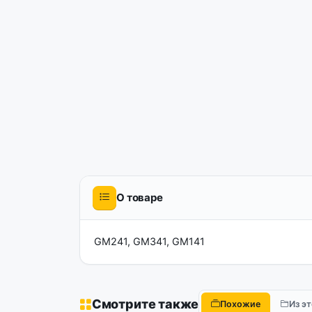
О товаре
GM241, GM341, GM141
Смотрите также
Похожие
Из э