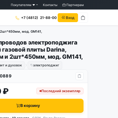
Покупателям
Контакты
Партнерам
Вход
+7 (4812)
21-88-00
 2шт*450мм, мод. GM141,
проводов электроподжига
 газовой плиты Darina,
 и 2шт*450мм, мод. GM141,
лит и духовок
электроподжиг
0889
 ₽
Последний экземпляр
В корзину