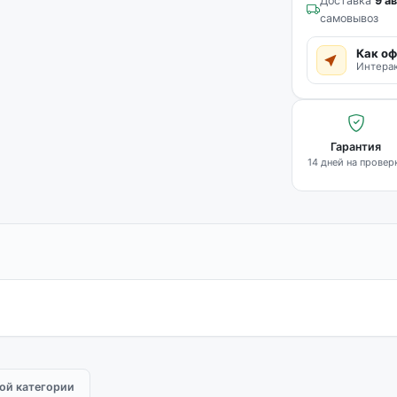
Доставка
9 ав
самовывоз
Как оф
Интерак
Гарантия
14 дней на провер
той категории