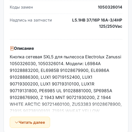
Коды замен
1050326014
Надпись на запчасти
L5.1HB 37/16P 16A-3/4HP
125/250Vac
Описание
Кнопка сетевая SXL5 для пылесоса Electrolux Zanussi
1050326030, 1050326014. Модели: L6984A
91028883200, EL6985B 91028679900, EL6986A
91028886300, LUX1 90719152400, LUX1
90719300200, LUX1 90719310100, LUX1R
90719131800, PE6985 UL 91028881000, SP6985A
91028676900, Z 1943 MNT 90721930200, Z 1944
WHITE ARCTIC 90721460100, ZUS3383 91028678900,
Z1915 90738100101, Z1915 WHEAT YELLOW
90721500200, Z1915 WHEAT YELLOW 90721750100,
Читать далее
Z1915 WHEAT YELLOW 90738100100, Z1915M WHEAT
YELLOW 90721500100, Z1915M WHEAT YELLOW