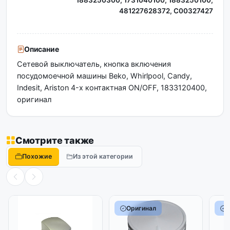
1883250300, 1731040100, 1883250100,
481227628372, C00327427
Описание
Сетевой выключатель, кнопка включения
посудомоечной машины Beko, Whirlpool, Candy,
Indesit, Ariston 4-х контактная ON/OFF, 1833120400,
оригинал
Смотрите также
Похожие
Из этой категории
Оригинал