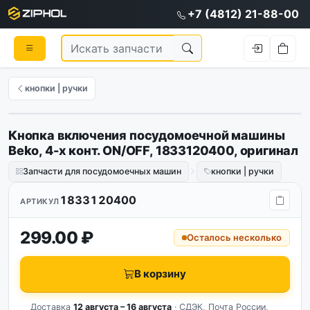
+7 (4812) 21-88-00
кнопки | ручки
Кнопка включения посудомоечной машины
Оригинал
Beko, 4-х конт. ON/OFF, 1833120400, оригинал
Запчасти для посудомоечных машин
кнопки | ручки
1833120400
АРТИКУЛ
299.00 ₽
Осталось несколько
В корзину
Доставка
12 августа – 16 августа
· СДЭК, Почта России,