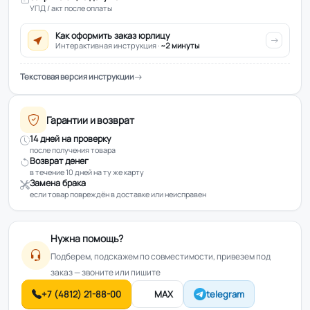
УПД / акт после оплаты
Как оформить заказ юрлицу
Интерактивная инструкция ·
~2 минуты
Текстовая версия инструкции
Гарантии и возврат
14 дней на проверку
после получения товара
Возврат денег
в течение 10 дней на ту же карту
Замена брака
если товар повреждён в доставке или неисправен
Нужна помощь?
Подберем, подскажем по совместимости, привезем под
заказ — звоните или пишите
+7 (4812) 21-88-00
MAX
telegram