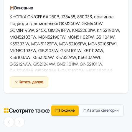
Описание
КНОПКА ON/OFF 6А 250В, 135458, 850033, оригинал.
Подходит для моделей: GKM240W, GKM440W,
GDMIN146W, 245X, GIM241FFW, KN52260IW, KN52190IW,
MKN52103FW, MGN52190FW, MGN51102FW, G51104IW,
K55303IW, MGN51123FW, MGN52103FW, MGN52103FW1,
MKN52103FW, GI52103IW, GN51101IW, K51102AW,
K56103AW, K56320AW, K57322AW, K56103AW0,
GI52124AW, GI52124AW, GN51101IW, GIN52101IW,
GIN52190IW, GI52390IW, MGN51102FW, MG51102GW1,
MKN51102GW1, MKN51100FW2, MKN52102GW,
Читать далее
MK52160GW, MKN56101FW, MKN56101GW,
MKN56302GW, MKN56100FW, MKN55102FW,
MKN55103GW, MG552W, MF552W, GIN52108AW,
GI52108AW, KK51102HW1, GN51101IW, MK51100FW,
Смотрите также
Похожие
Из этой категории
MK52102FW, MK55103GW, MKN52101GW, K55129 IW,
K52103 IW, GI52190IW, GMN135AW, GSH40973WE,
KN55102IW, MGN51102FW1, G209-4BZ, MKN51200FW,
G51104IW, K55303IW, GN51101IW, GN50203IW,