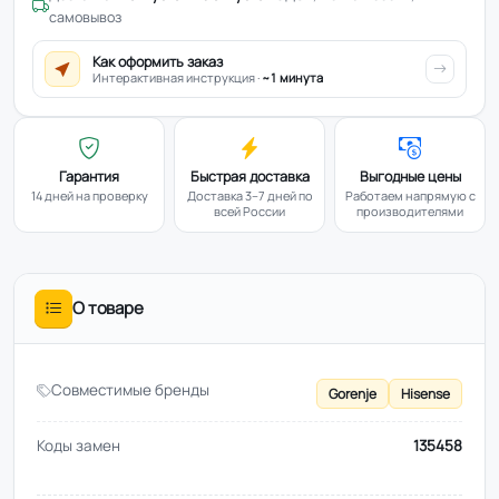
самовывоз
Как оформить заказ
Интерактивная инструкция ·
~1 минута
Гарантия
Быстрая доставка
Выгодные цены
14 дней на проверку
Доставка 3–7 дней по
Работаем напрямую с
всей России
производителями
О товаре
Совместимые бренды
Gorenje
Hisense
Коды замен
135458