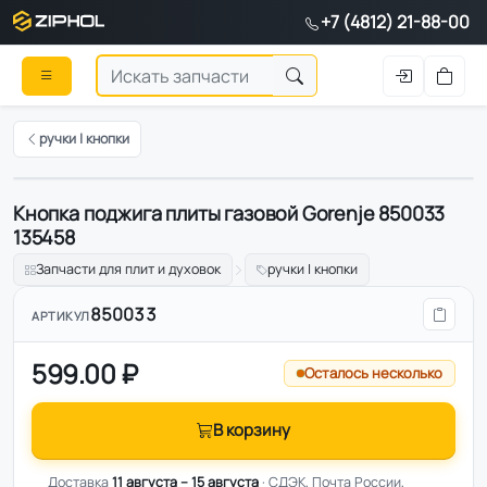
+7 (4812) 21-88-00
ручки | кнопки
Кнопка поджига плиты газовой Gorenje 850033
Оригинал
135458
Запчасти для плит и духовок
ручки | кнопки
850033
АРТИКУЛ
599.00 ₽
Осталось несколько
В корзину
Доставка
11 августа – 15 августа
· СДЭК, Почта России,