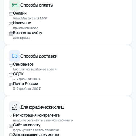
Способы оплаты
Онлайн
Visa, Mastercard, МИР
Наличные
при самовывозе
Безнал по счёту
для юрлиц
Способы доставки
Самовывоз
бесплатно, в рабочее время
СДЭК
3–7 дней, от 200 ₽
Почта России
3–7 дней, от 200 ₽
Для юридических лиц
Регистрация контрагента
введите реквизиты в личном кабинете
Счёт на оплату
формируется автоматически
Закрывающие документы