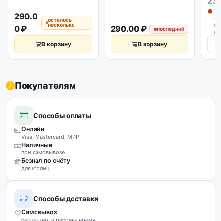
230
По
290.0
по
осталось
то
несколько
0 ₽
290.00 ₽
последний
то
В корзину
В корзину
Покупателям
Способы оплаты
Онлайн
Visa, Mastercard, МИР
Наличные
при самовывозе
Безнал по счёту
для юрлиц
Способы доставки
Самовывоз
бесплатно, в рабочее время