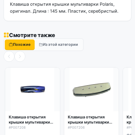
Клавиша открытия крышки мультиварки Polaris,
оригинал. Длина : 145 мм. Пластик, серебристый.
Смотрите также
Похожие
Из этой категории
Клавиша открытия
Клавиша открытия
Кла
крышки мультиварки
крышки мультиварки
кры
Polaris P007208
Polaris P007206
Pola
#P007208
#P007206
#P0
005