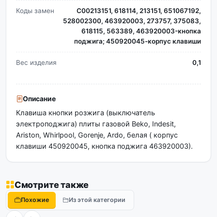
Коды замен
C00213151, 618114, 213151, 651067192,
528002300, 463920003, 273757, 375083,
618115, 563389, 463920003-кнопка
поджига; 450920045-корпус клавиши
Вес изделия
0,1
Описание
Клавиша кнопки розжига (выключатель
электроподжига) плиты газовой Beko, Indesit,
Ariston, Whirlpool, Gorenje, Ardo, белая ( корпус
клавиши 450920045, кнопка поджига 463920003).
Смотрите также
Похожие
Из этой категории