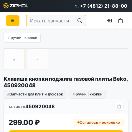
+7 (4812) 21-88-00
ручки | кнопки
Оригинал
1
/
2
Клавиша кнопки поджига газовой плиты Beko,
450920048
Запчасти для плит и духовок
ручки | кнопки
450920048
АРТИКУЛ
299.00 ₽
Осталось несколько