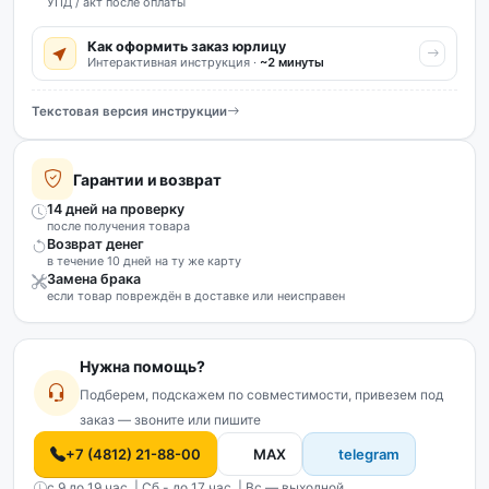
УПД / акт после оплаты
Как оформить заказ юрлицу
Интерактивная инструкция ·
~2 минуты
Текстовая версия инструкции
Гарантии и возврат
14 дней на проверку
после получения товара
Возврат денег
в течение 10 дней на ту же карту
Замена брака
если товар повреждён в доставке или неисправен
Нужна помощь?
Подберем, подскажем по совместимости, привезем под
заказ — звоните или пишите
+7 (4812) 21-88-00
MAX
telegram
с 9 до 19 час. | Сб - до 17 час. | Вс — выходной