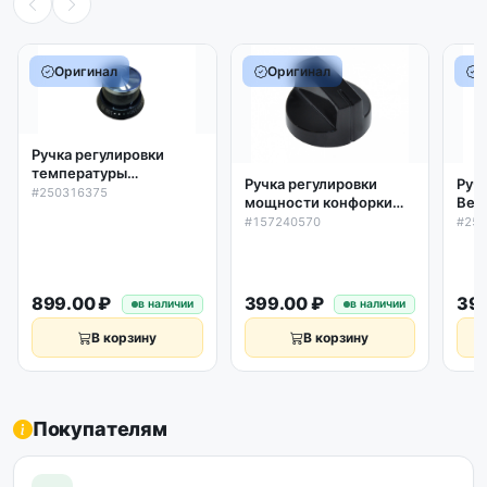
Оригинал
Оригинал
Ручка регулировки
температуры
Ручка регулировки
Руч
термостата духовки
#250316375
мощности конфорки
Bek
Beko 250316375,
плиты Beko, чёрная,
ори
#157240570
#25
оригинал
D36/6 мм, H22
мм,157240570,
оригинал
899.00 ₽
399.00 ₽
399
в наличии
в наличии
В корзину
В корзину
Покупателям