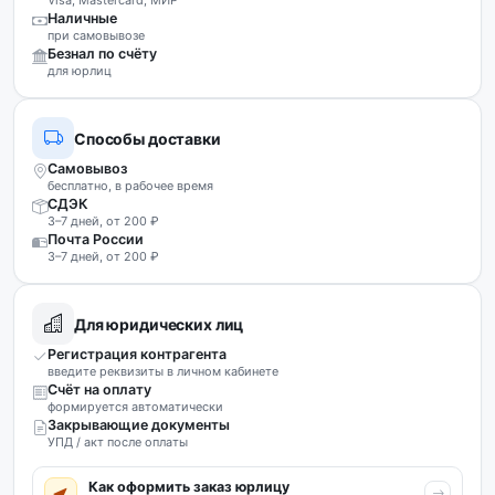
Visa, Mastercard, МИР
Наличные
при самовывозе
Безнал по счёту
для юрлиц
Способы доставки
Самовывоз
бесплатно, в рабочее время
СДЭК
3–7 дней, от 200 ₽
Почта России
3–7 дней, от 200 ₽
Для юридических лиц
Регистрация контрагента
введите реквизиты в личном кабинете
Счёт на оплату
формируется автоматически
Закрывающие документы
УПД / акт после оплаты
Как оформить заказ юрлицу