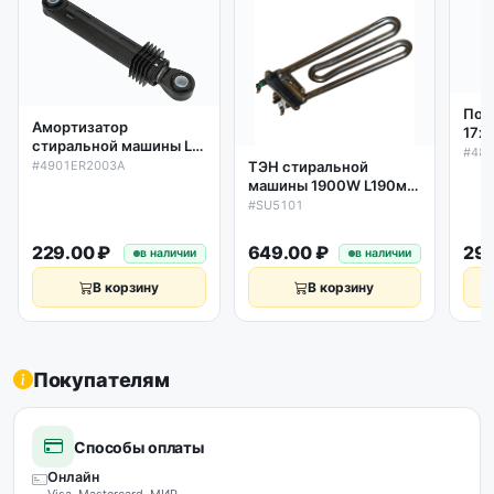
Под
Амортизатор
17х4
стиральной машины LG
OAC
#48
100N L190-280мм,
#4901ER2003A
ТЭН стиральной
481
(втулка D11мм)
машины 1900W L190мм
ори
4901ER2003A
прямой с датчиком
#SU5101
4,8kOm Gorenje, Hansa,
Bosch HK1911627
229.00 ₽
649.00 ₽
299
в наличии
в наличии
В корзину
В корзину
Покупателям
Способы оплаты
Онлайн