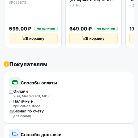
3033 SG AK, оригинал
#P023875
2 контакта 76*76мм
2/1
#UTP005
#Q0
5113
405
(пл
599.00 ₽
649.00 ₽
179
в наличии
в наличии
В корзину
В корзину
Покупателям
Способы оплаты
Онлайн
Visa, Mastercard, МИР
Наличные
при самовывозе
Безнал по счёту
для юрлиц
Способы доставки