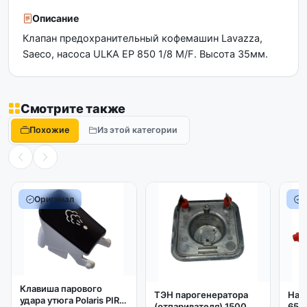
Описание
Клапан предохранительный кофемашин Lavazza,
Saeco, насоса ULKA EP 850 1/8 M/F. Высота 35мм.
Смотрите также
Похожие
Из этой категории
Оригинал
Клавиша парового
ТЭН парогенератора
Нас
удара утюга Polaris PIR
(отпаривателя) 1500W
650