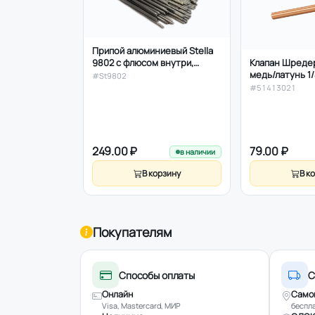
Припой алюминиевый Stella
9802 с флюсом внутри,
Клапан Шредер
Италия, 7,9гр/пруток
медь/латунь 1
#St9802
#51413021
249.00 ₽
79.00 ₽
в наличии
В корзину
В к
Покупателям
Способы оплаты
С
Онлайн
Само
Visa, Mastercard, МИР
беспла