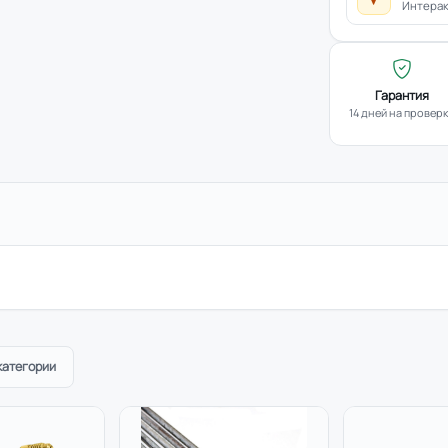
Интерак
Гарантия
14 дней на провер
категории