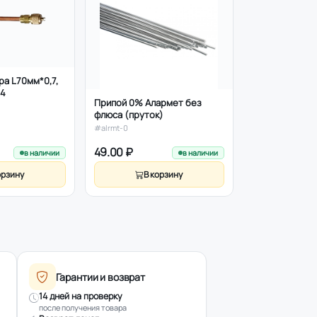
Припой 5% Ste
(плоский пруто
5Ag 6P 89Cu
#St5/3
а L70мм*0,7,
/4
Припой 0% Алармет без
флюса (пруток)
#alrmt-0
49.00 ₽
359.00 ₽
в наличии
в наличии
орзину
В корзину
В к
Гарантии и возврат
14 дней на проверку
после получения товара