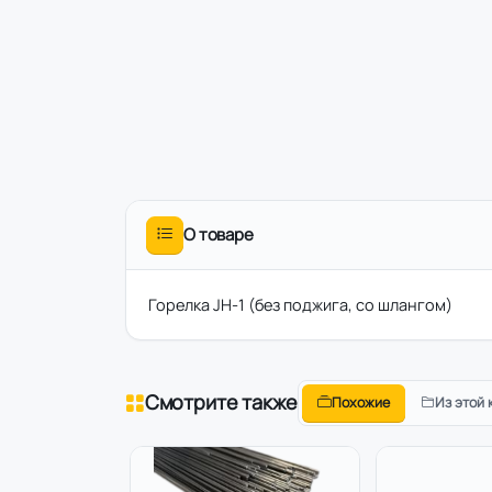
О товаре
Горелка JH-1 (без поджига, со шлангом)
Смотрите также
Похожие
Из этой 