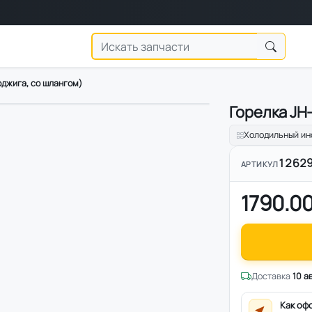
оджига, со шлангом)
Горелка JH-
Холодильный ин
1262
АРТИКУЛ
1790.00
Доставка
10 а
Как оф