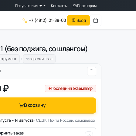
Покупателям
Контакты
Партнерам
Вход
+7 (4812)
21-88-00
1 (без поджига, со шлангом)
струмент
горелки | газ
9
 ₽
Последний экземпляр
В корзину
вгуста – 14 августа
· СДЭК, Почта России, самовывоз
ормить заказ