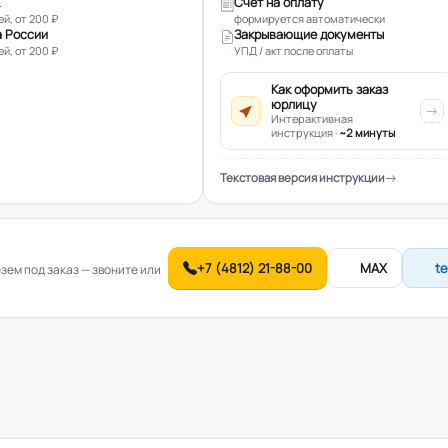
Счёт на оплату
ей, от 200 ₽
формируется автоматически
 России
Закрывающие документы
ей, от 200 ₽
УПД / акт после оплаты
Как оформить заказ
юрлицу
Интерактивная
инструкция ·
~2 минуты
Текстовая версия инструкции
+7 (4812) 21-88-00
MAX
t
ем под заказ — звоните или