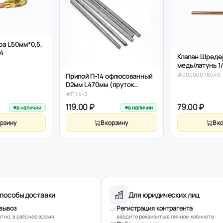
а L50мм*0,5,
/4
Клапан Шредер
медь/латунь 1
#00000018049
Припой П-14 офлюсованный
D2мм L470мм (пруток
-13грамм)
#П14-2
119.00 ₽
79.00 ₽
в наличии
в наличии
орзину
В корзину
В к
пособы доставки
Для юридических лиц
вывоз
Регистрация контрагента
тно, в рабочее время
введите реквизиты в личном кабинете