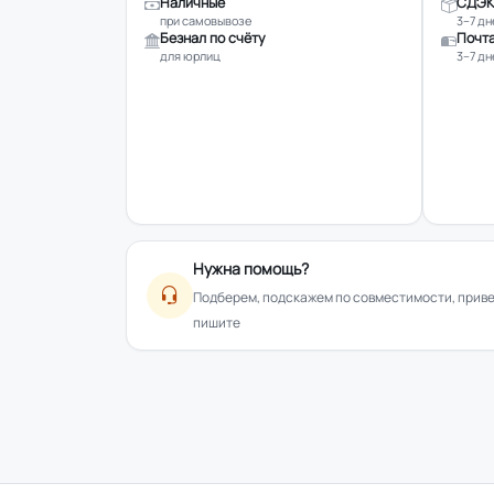
Наличные
СДЭК
при самовывозе
3–7 дн
Безнал по счёту
Почта
для юрлиц
3–7 дн
Нужна помощь?
Подберем, подскажем по совместимости, привез
пишите