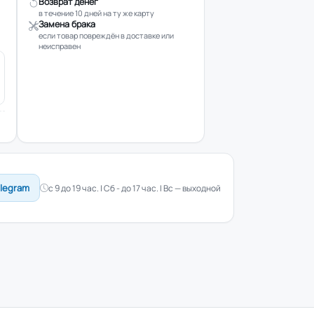
Возврат денег
в течение 10 дней на ту же карту
Замена брака
если товар повреждён в доставке или
неисправен
elegram
с 9 до 19 час. | Сб - до 17 час. | Вс — выходной