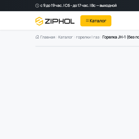
с 9 до 19 час. | Сб - до 17 час. | Вс — выходной
Каталог
Главная
Каталог
горелки | газ
Горелка JH-1 (без п