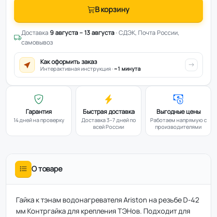
В корзину
Доставка
9 августа – 13 августа
· СДЭК, Почта России,
самовывоз
Как оформить заказ
Интерактивная инструкция ·
~1 минута
Гарантия
Быстрая доставка
Выгодные цены
14 дней на проверку
Доставка 3–7 дней по
Работаем напрямую с
всей России
производителями
О товаре
Гайка к тэнам водонагревателя Ariston на резьбе D-42
мм Контргайка для крепления ТЭНов. Подходит для