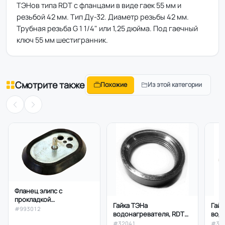
ТЭНов типа RDT с фланцами в виде гаек 55 мм и
резьбой 42 мм. Тип Ду-32. Диаметр резьбы 42 мм.
Трубная резьба G 1 1/4" или 1,25 дюйма. Под гаечный
ключ 55 мм шестигранник.
Смотрите также
Похожие
Из этой категории
Фланец элипс с
прокладкой
Гайка ТЭНа
Гайк
водонагревателя
#993012
водонагревателя, RDT
вод
Ariston 993012, 117*86
(G1 1/4" (32мм),под
(G1 
#32041
#32