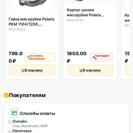
Корпус шнека
мясорубки Polaris
Кор
Гайка мясорубки Polaris
PMG1820L, оригинал
мясо
#P007030
PKM 1104/1206,
PMG
#P0
оригинал
#P018043
29/
72/
799.0
1650.00
15
осталось
последни
несколько
й
0 ₽
₽
₽
В корзину
В корзину
Покупателям
Способы оплаты
Онлайн
Visa, Mastercard, МИР
Наличные