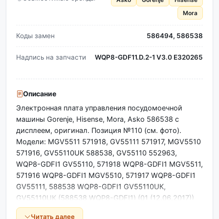
Mora
Коды замен
586494, 586538
Надпись на запчасти
WQP8-GDF11.D.2-1 V3.0 E320265
Описание
Электронная плата управления посудомоечной
машины Gorenje, Hisense, Mora, Asko 586538 с
дисплеем, оригинал. Позиция №110 (см. фото).
Модели: MGV5511 571918, GV55111 571917, MGV5510
571916, GV55110UK 588538, GV55110 552963,
WQР8-GDFI1 GV55110, 571918 WQР8-GDFI1 МGV5511,
571916 WQР8-GDFI1 МGV5510, 571917 WQР8-GDFI1
GV55111, 588538 WQР8-GDFI1 GV55110UК,
GV55110UК (588538 WQР8-GDFI1) (01 (12.06.2017))
МGV5511 (571918 WQР8-GDFI1) (01 (06.09.2016))
Читать далее