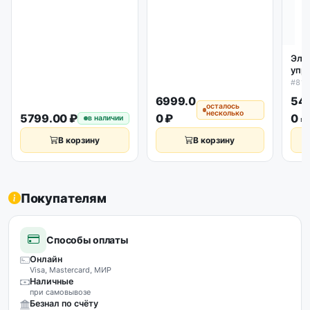
Эле
упр
пос
#81
маш
6999.0
54
812
осталось
несколько
5799.00 ₽
0 ₽
0 ₽
в наличии
В корзину
В корзину
Покупателям
Способы оплаты
Онлайн
Visa, Mastercard, МИР
Наличные
при самовывозе
Безнал по счёту