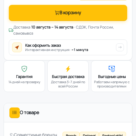
В корзину
Доставка
10 августа – 14 августа
· СДЭК, Почта России,
самовывоз
Как оформить заказ
Интерактивная инструкция ·
~1 минута
Гарантия
Быстрая доставка
Выгодные цены
14 дней на проверку
Доставка 3–7 дней по
Работаем напрямую с
всей России
производителями
О товаре
Совместимые бренды
Bosch
Delongi
Festool stihl