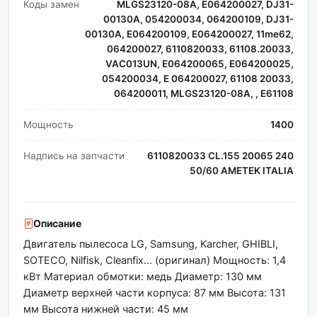
Коды замен
MLGS23120-08A, E064200027, DJ31-
00130A, 054200034, 064200109, DJ31-
00130A, E064200109, E064200027, 11me62,
064200027, 6110820033, 61108.20033,
VAC013UN, E064200065, E064200025,
054200034, E 064200027, 61108 20033,
064200011, MLGS23120-08A, , E61108
Мощность
1400
Надпись на запчасти
6110820033 CL.155 20065 240
50/60 AMETEK ITALIA
Описание
Двигатель пылесоса LG, Samsung, Karcher, GHIBLI,
SOTECO, Nilfisk, Cleanfix... (оригинал) Мощность: 1,4
кВт Материал обмотки: медь Диаметр: 130 мм
Диаметр верхней части корпуса: 87 мм Высота: 131
мм Высота нижней части: 45 мм