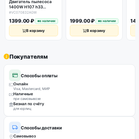
Двигатель пылесоса
001
1400W H107 h33
D135/138
#VC070832AGW
VC070832AGW
1399.00 ₽
1999.00 ₽
149
в наличии
в наличии
В корзину
В корзину
Покупателям
Способы оплаты
Онлайн
Visa, Mastercard, МИР
Наличные
при самовывозе
Безнал по счёту
для юрлиц
Способы доставки
Самовывоз