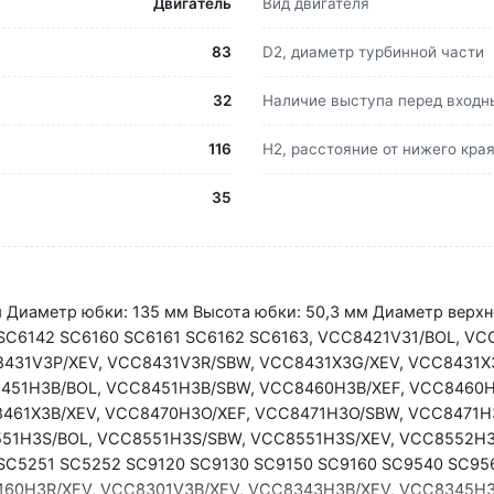
Двигатель
Вид двигателя
83
D2, диаметр турбинной части
32
Наличие выступа перед входн
116
H2, расстояние от нижего кра
35
мм Диаметр юбки: 135 мм Высота юбки: 50,3 мм Диаметр верхн
SC6142 SC6160 SC6161 SC6162 SC6163, VCC8421V31/BOL, VC
431V3P/XEV, VCC8431V3R/SBW, VCC8431X3G/XEV, VCC8431X
451H3B/BOL, VCC8451H3B/SBW, VCC8460H3B/XEF, VCC8460H
461X3B/XEV, VCC8470H3O/XEF, VCC8471H3O/SBW, VCC8471H3
551H3S/BOL, VCC8551H3S/SBW, VCC8551H3S/XEV, VCC8552H3
C5251 SC5252 SC9120 SC9130 SC9150 SC9160 SC9540 SC956
160H3R/XEV, VCC8301V3B/XEV, VCC8343H3B/XEV, VCC8345H3