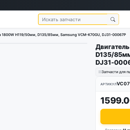
а 1800W H119/50мм, D135/85мм, Samsung VCM-K70GU, DJ31-00067P
Двигатель
1
/
3
D135/85м
DJ31-000
Запчасти для п
VC0
АРТИКУЛ
1599.0