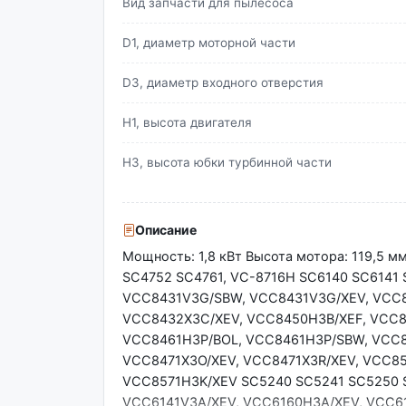
Вид запчасти для пылесоса
D1, диаметр моторной части
D3, диаметр входного отверстия
H1, высота двигателя
H3, высота юбки турбинной части
Описание
Мощность: 1,8 кВт Высота мотора: 119,5 
SC4752 SC4761, VC-8716H SC6140 SC6141 
VCC8431V3G/SBW, VCC8431V3G/XEV, VCC8
VCC8432X3C/XEV, VCC8450H3B/XEF, VCC8
VCC8461H3P/BOL, VCC8461H3P/SBW, VCC8
VCC8471X3O/XEV, VCC8471X3R/XEV, VCC8
VCC8571H3K/XEV SC5240 SC5241 SC5250 S
VCC6141V3A/XEV, VCC6160H3A/XEV, VCC6