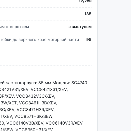
Сухой
135
ым отверстием
с выступом
я юбки до верхнего края моторной части
95
ей части корпуса: 85 мм Модели: SC4740
C8421V31/XEV, VCC8421X31/XEV,
3P/XEV, VCC8432V3C/XEV,
3W/XET, VCC8461H3B/XEV,
O/XEV, VCC8471H3R/XEV,
1/XEV, VCC8571H3K/SBW,
0, VCC6140V3B/XEV, VCC6140V3R/XEV,
1/SBW, VCC8350H31/XEV,