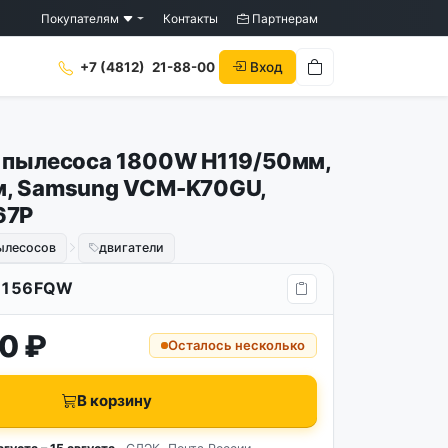
Покупателям
Контакты
Партнерам
Вход
+7 (4812)
21-88-00
 пылесоса 1800W H119/50мм,
м, Samsung VCM-K70GU,
67P
ылесосов
двигатели
7156FQW
0 ₽
Осталось несколько
В корзину