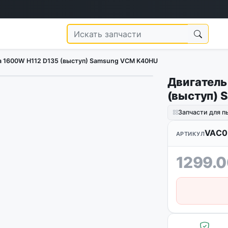
а 1600W H112 D135 (выступ) Samsung VCM K40HU
Двигатель
1
/
3
(выступ) 
Запчасти для п
VAC0
АРТИКУЛ
1299.0