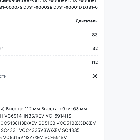
CM-K50HUAA-SV DJ31-00005B DJ31-00005D
31-00007S DJ31-00003B DJ31-00001D DJ31-0
Двигатель
83
ия
32
112
сти
36
) Высота: 112 мм Высота юбки: 63 мм
4H VC6914HN3S/XEV VC-6914HS
VCC5138H3D/XEV SC5138 VCC5138X3D/XEV
V SC4331 VCC4335V3W/XEV SC4335
5 VC5915VN3A/XEV VC-5915V