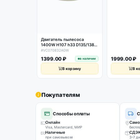
VCC7270H3O/XEV SC7270 VCC7272H3B/XE
Двигатель пылесоса
1400W H107 h33 D135/138
VC070832AGW
#VC070832AGW
1399.00 ₽
1999.00 ₽
в наличии
В корзину
В к
Покупателям
Способы оплаты
С
Онлайн
Само
Visa, Mastercard, МИР
беспл
Наличные
СДЭ
при самовывозе
3–7 дн