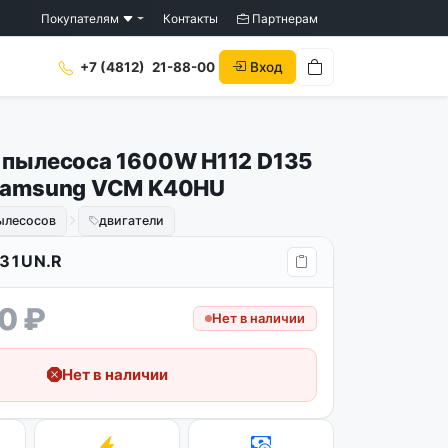
Покупателям
Контакты
Партнерам
Вход
+7 (4812)
21-88-00
 пылесоса 1600W H112 D135
Samsung VCM K40HU
ылесосов
двигатели
31UN.R
0 ₽
Нет в наличии
Нет в наличии