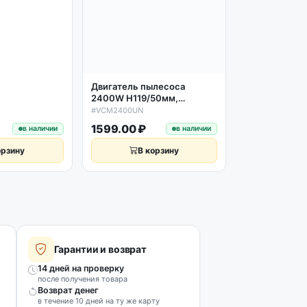
D144/67мм H
#CG41
Двигатель пылесоса
2400W H119/50мм,
D135/82мм, Samsung DJ31-
#VCM2400UN
00125C, VCM-M30AU
1599.00 ₽
2299.00 ₽
в наличии
в наличии
орзину
В корзину
В к
Гарантии и возврат
14 дней на проверку
после получения товара
Возврат денег
в течение 10 дней на ту же карту