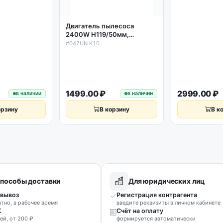
V SC7272 VCC7273H3R/XEV SC7273
Двигатель пылесоса
2400W H119/50мм,
D135/82мм, Samsung VCM-
#047UN K10
M30AU, DJ31-00125C
1499.00 ₽
2999.00 ₽
в наличии
в наличии
орзину
В корзину
В к
пособы доставки
Для юридических лиц
вывоз
Регистрация контрагента
атно, в рабочее время
введите реквизиты в личном кабинете
К
Счёт на оплату
ей, от 200 ₽
формируется автоматически