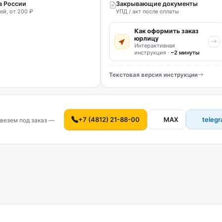
а России
Закрывающие документы
ей, от 200 ₽
УПД / акт после оплаты
Как оформить заказ
юрлицу
Интерактивная
инструкция ·
~2 минуты
Текстовая версия инструкции
+7 (4812) 21-88-00
MAX
teleg
везем под заказ —