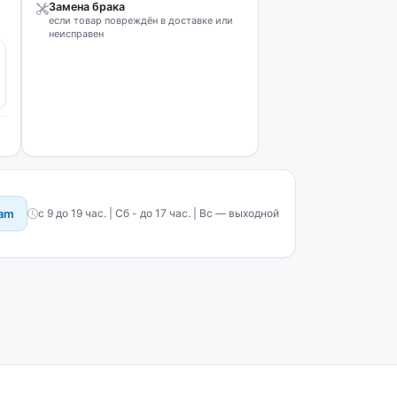
Замена брака
если товар повреждён в доставке или
неисправен
ram
с 9 до 19 час. | Сб - до 17 час. | Вс — выходной