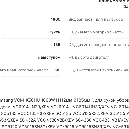
K40HUAA-SV V
DJ
1600
Вид запчасти для пылесоса
Сухой
D1, диаметр моторной части
135
D3, диаметр входного отверст
с выступом
H1, высота двигателя
его края моторной части
90
H3, высота юбки турбинной ча
amsung VCM-K50HU 1600W H112мм Ø135мм (, для сухой уборки
Модели: VC6914HN3B/XEV VC-6914H VC6914HN3R/XEV VC-691
 SC5130 VCC5135H32/XEV SC5135 VCC5135X32/XEV SC5135 
AS3K/XEV SC432A VCC4330V3B/XEV SC4330 VCC4331V31/XE
 SC5120 VC5915SN3G/XEV VC-5915 VC5915SN3R/XEV VC-591