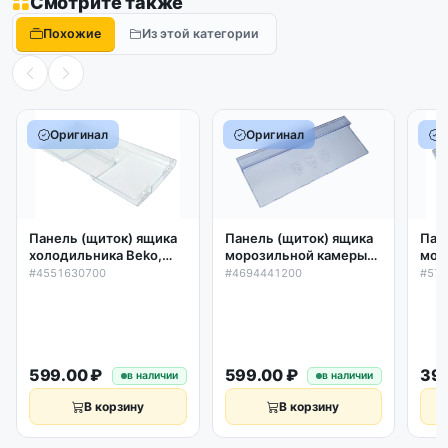
Смотрите также
Похожие
Из этой категории
Оригинал
Оригинал
Панель (щиток) ящика
Пан
Панель (щиток) ящика
холодильника Beko,
мор
морозильной камеры
470х190х30мм, с
хол
холодильника Beko
#4551630700
#57
#4694441200
пиктограммой
(44
470х190мм, с
4551630700, оригинал
574
пиктограммой,
4694441200
599.00 ₽
599.00 ₽
399
в наличии
в наличии
В корзину
В корзину