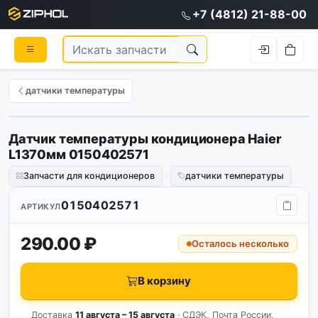
+7 (4812) 21-88-00
датчики температуры
Датчик температуры кондиционера Haier
Оригинал
L1370мм 0150402571
Запчасти для кондиционеров
датчики температуры
0150402571
АРТИКУЛ
290.00 ₽
Осталось несколько
В корзину
Доставка
11 августа – 15 августа
· СДЭК, Почта России,