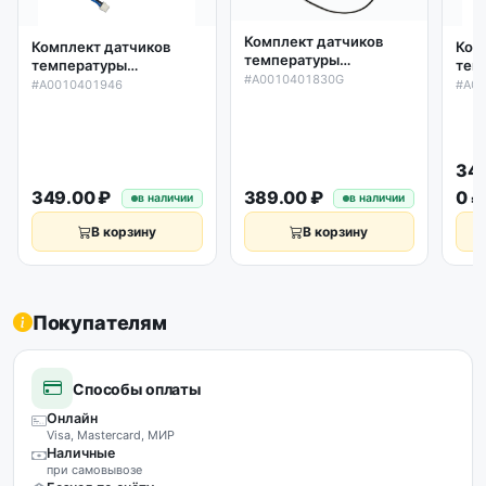
Комплект датчиков
Комплект датчиков
Ком
температуры
температуры
тем
наружного блока
#A0010401830G
кондиционера Haier,
кон
#A0010401946
#A0
кондиционера Haier
Candy, Hi, Jax, Hec,
L12
A0010401830G
Daichi... L400мм
A0010401946
34
349.00 ₽
389.00 ₽
0 ₽
в наличии
в наличии
В корзину
В корзину
Покупателям
Способы оплаты
Онлайн
Visa, Mastercard, МИР
Наличные
при самовывозе