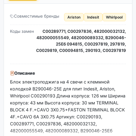
Совместимые бренды
Ariston
Indesit
Whirlpool
Коды замен
C00289771, C00297836, 482000032132,
482000055549, 482000089332, B290046-
25Eб 094815, C00297819, 297819,
С0029819, С00094815, 290193, C00297819
Описание
Блок электроподжига на 4 свечи с клеммной
колодкой B290046-25E для плит Indesit, Ariston,
Whirlpool C00290193 Длина корпуса: 126 мм Ширина
корпуса: 43 мм Высота корпуса: 30 мм TERMINAL
BLOCK 4 F.+CAVO 3X0.75+FASTON TERMINAL BLOCK
4F.+CAVO 6A 3X0.75 Артикул: C00290193,
C00289771, C00297836, 482000032132,
482000055549, 482000089332, B290046-25Eб