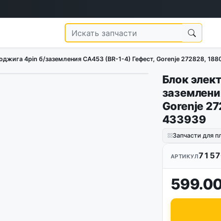
джига 4pin б/заземления CA453 (BR-1-4) Гефест, Gorenje 272828, 188
Блок элек
1
/
4
заземлени
Gorenje 27
433939
Запчасти для п
7157
АРТИКУЛ
599.00