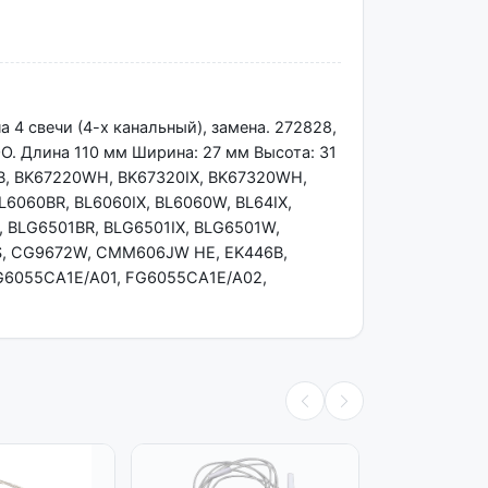
а 4 свечи (4-х канальный), замена. 272828,
O. Длина 110 мм Ширина: 27 мм Высота: 31
B, BK67220WH, BK67320IX, BK67320WH,
L6060BR, BL6060IX, BL6060W, BL64IX,
, BLG6501BR, BLG6501IX, BLG6501W,
S, CG9672W, CMM606JW HE, EK446B,
G6055CA1E/A01, FG6055CA1E/A02,