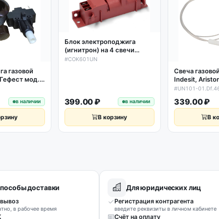
Блок электроподжига
(игнитрон) на 4 свечи
Indesit, Ariston, Whirlpool,
#COK601UN
Gorenje
га газовой
Свеча газово
/Гефест мод.
Indesit, Aristo
КН-526.2-444
Beko, Gorenje
#UN101-01.Df.4
ич.) 01043793
электроподж
399.00 ₽
339.00 ₽
в наличии
в наличии
UN101-01.Df.
орзину
В корзину
В к
пособы доставки
Для юридических лиц
вывоз
Регистрация контрагента
атно, в рабочее время
введите реквизиты в личном кабинете
К
Счёт на оплату