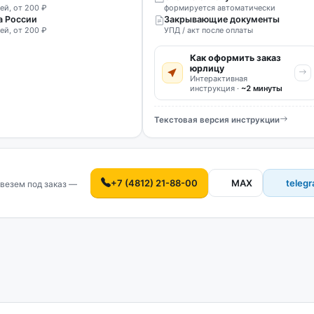
ей, от 200 ₽
формируется автоматически
а России
Закрывающие документы
ей, от 200 ₽
УПД / акт после оплаты
Как оформить заказ
юрлицу
Интерактивная
инструкция ·
~2 минуты
Текстовая версия инструкции
+7 (4812) 21-88-00
MAX
teleg
везем под заказ —