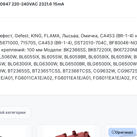
0947 220-240VAC 2321.6 15mA
ефест, Gefest, KING, FLAMA, Лысьва, Омичка, CA453 (BR-1-4) н
45671000, 715705, CA453 (BR-1-4), DST2010-704C, BF80046-NO
 креплений: 100 мм Модели: BK2366SS, BK67220IX, BK67220N
L5060W, BL6055IX, BL6055W, BL6059BR, BL6059IX, BL6059W, B
5W, BLG6300IX, BLG6300W, BLG6500BR, BLG6500IX, BLG6500W
00W, BT2365SS, BT2365TCSS, BT2366TCSS, CG9632W, CG9672
/A01, FG6011CA1E/A02, FG6011EA1E/A01, FG6011EA1E/A02, F
той категории
Оригинал