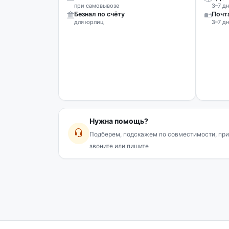
при самовывозе
3–7 дн
Безнал по счёту
Почт
для юрлиц
3–7 дн
Нужна помощь?
Подберем, подскажем по совместимости, при
звоните или пишите