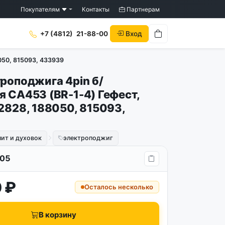
Покупателям
Контакты
Партнерам
Вход
+7 (4812)
21-88-00
050, 815093, 433939
троподжига 4pin б/
я CA453 (BR-1-4) Гефест,
2828, 188050, 815093,
лит и духовок
электроподжиг
05
 ₽
Осталось несколько
В корзину