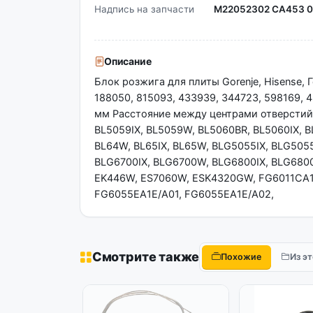
Надпись на запчасти
M22052302 CA453 0
Описание
Блок розжига для плиты Gorenje, Hisense, Г
188050, 815093, 433939, 344723, 598169, 
мм Расстояние между центрами отверстий
BL5059IX, BL5059W, BL5060BR, BL5060IX, B
BL64W, BL65IX, BL65W, BLG5055IX, BLG505
BLG6700IX, BLG6700W, BLG6800IX, BLG68
EK446W, ES7060W, ESK4320GW, FG6011CA1E
FG6055EA1E/A01, FG6055EA1E/A02,
Смотрите также
Похожие
Из э