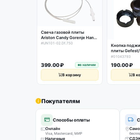
Свеча газовой плиты
Ariston Candy Gorenje Hansa
L750мм электроподжиг
#UN101-02.Df.750
Кнопка поджи
UN101-02.Df.750
плиты Gefest
5300, 5500 П
#01043793
(круглая, кор
399.00 ₽
190.00 ₽
в наличии
В корзину
В к
Покупателям
Способы оплаты
С
Онлайн
Само
Visa, Mastercard, МИР
беспл
Наличные
СДЭ