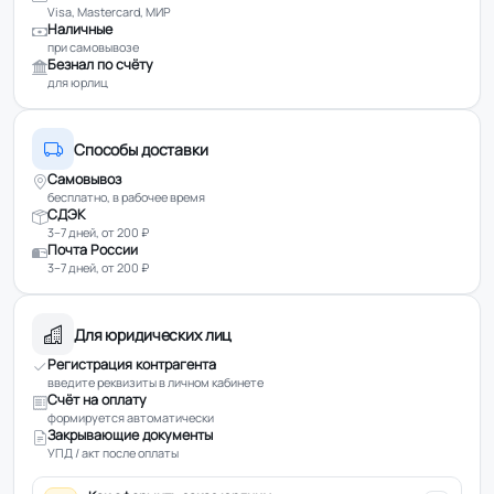
Visa, Mastercard, МИР
Наличные
при самовывозе
Безнал по счёту
для юрлиц
Способы доставки
Самовывоз
бесплатно, в рабочее время
СДЭК
3–7 дней, от 200 ₽
Почта России
3–7 дней, от 200 ₽
Для юридических лиц
Регистрация контрагента
введите реквизиты в личном кабинете
Счёт на оплату
формируется автоматически
Закрывающие документы
УПД / акт после оплаты