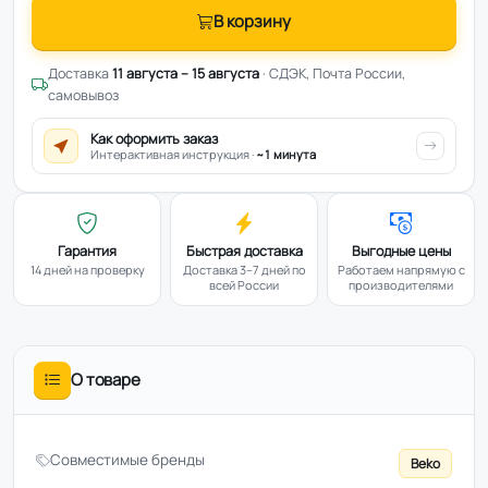
В корзину
Доставка
11 августа – 15 августа
· СДЭК, Почта России,
самовывоз
Как оформить заказ
Интерактивная инструкция ·
~1 минута
Гарантия
Быстрая доставка
Выгодные цены
14 дней на проверку
Доставка 3–7 дней по
Работаем напрямую с
всей России
производителями
О товаре
Совместимые бренды
Beko