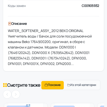
Коды замен
C00905932
Описание
WATER_SOFTENER_ASSY_2012 BEKO ORIGINAL
Умягчитель воды / Бачок для соли посудомоечной
машины Beko 1764900200, оригинал, в сборе с
клапаном и датчиком. Модели: DDN1000 I
(7646120242), DDN1000 X (7639542642), DDN1001
(7682334142), DDN1001 I (7673410242), DFN1000,
DFN1001, DFN1001X, DFN1002, DFN2000...
Смотрите также
Похожие
Из этой категории