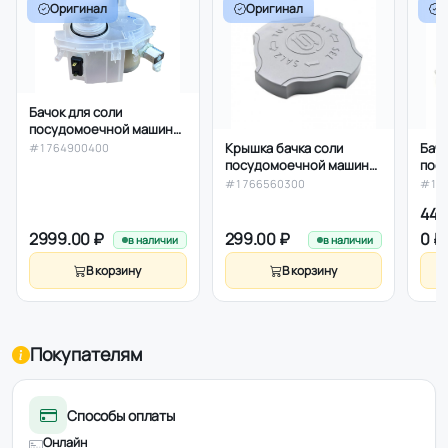
Оригинал
Оригинал
Бачок для соли
посудомоечной машины
Beko в сборе с клапаном,
Крышка бачка соли
Бачо
#1764900400
1764900400, оригинал
посудомоечной машины
пос
Beko 1766560300,
Beko
#1766560300
#17
оригинал
ори
449
2999.00 ₽
299.00 ₽
0 ₽
в наличии
в наличии
В корзину
В корзину
Покупателям
Способы оплаты
Онлайн