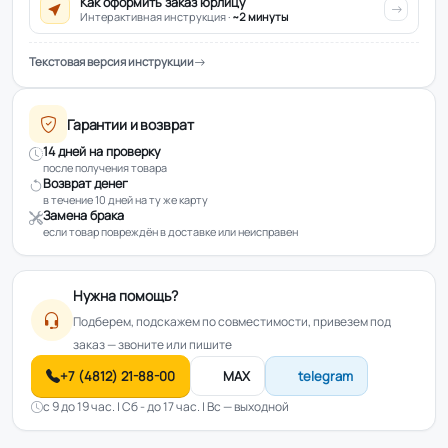
Как оформить заказ юрлицу
Интерактивная инструкция ·
~2 минуты
Текстовая версия инструкции
Гарантии и возврат
14 дней на проверку
после получения товара
Возврат денег
в течение 10 дней на ту же карту
Замена брака
если товар повреждён в доставке или неисправен
Нужна помощь?
Подберем, подскажем по совместимости, привезем под
заказ — звоните или пишите
+7 (4812) 21-88-00
MAX
telegram
с 9 до 19 час. | Сб - до 17 час. | Вс — выходной